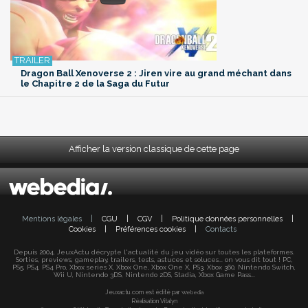
Dragon Ball Xenoverse 2 : Jiren vire au grand méchant dans
le Chapitre 2 de la Saga du Futur
Afficher la version classique de cette page
Mentions légales
|
CGU
|
CGV
|
Politique données personnelles
|
Cookies
|
Préférences cookies
|
Contacts
Depuis 2004, JeuxActu décrypte l'actualité du jeu vidéo sur toutes les plateformes.
Sorties, previews, gameplay, trailers, tests, astuces et soluces... on vous dit tout ! PC,
PS5, PS4, PS4 Pro, Xbox series X, Xbox One, Xbox One X, PS3, Xbox 360, Nintendo Switch,
Wii U, Nintendo 3DS, Nintendo 2DS, Stadia, Xbox Game Pass...
Jeuxactu.com est édité par
Webedia
Réalisation Vitalyn