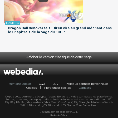
Dragon Ball Xenoverse 2 : Jiren vire au grand méchant dans
le Chapitre 2 de la Saga du Futur
Afficher la version classique de cette page
Mentions légales
|
CGU
|
CGV
|
Politique données personnelles
|
Cookies
|
Préférences cookies
|
Contacts
Depuis 2004, JeuxActu décrypte l'actualité du jeu vidéo sur toutes les plateformes.
Sorties, previews, gameplay, trailers, tests, astuces et soluces... on vous dit tout ! PC,
PS5, PS4, PS4 Pro, Xbox series X, Xbox One, Xbox One X, PS3, Xbox 360, Nintendo Switch,
Wii U, Nintendo 3DS, Nintendo 2DS, Stadia, Xbox Game Pass...
Jeuxactu.com est édité par
Webedia
Réalisation Vitalyn