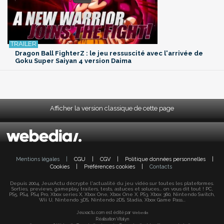
Dragon Ball FighterZ : le jeu ressuscité avec l'arrivée de
Goku Super Saiyan 4 version Daima
Afficher la version classique de cette page
Mentions légales
|
CGU
|
CGV
|
Politique données personnelles
|
Cookies
|
Préférences cookies
|
Contacts
Depuis 2004, JeuxActu décrypte l'actualité du jeu vidéo sur toutes les plateformes.
Sorties, previews, gameplay, trailers, tests, astuces et soluces... on vous dit tout ! PC,
PS5, PS4, PS4 Pro, Xbox series X, Xbox One, Xbox One X, PS3, Xbox 360, Nintendo Switch,
Wii U, Nintendo 3DS, Nintendo 2DS, Stadia, Xbox Game Pass...
Jeuxactu.com est édité par
Webedia
Réalisation Vitalyn