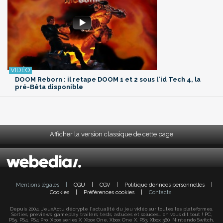
DOOM Reborn : il retape DOOM 1 et 2 sous l'id Tech 4, la
pré-Bêta disponible
Afficher la version classique de cette page
Mentions légales
|
CGU
|
CGV
|
Politique données personnelles
|
Cookies
|
Préférences cookies
|
Contacts
Depuis 2004, JeuxActu décrypte l'actualité du jeu vidéo sur toutes les plateformes.
Sorties, previews, gameplay, trailers, tests, astuces et soluces... on vous dit tout ! PC,
PS5, PS4, PS4 Pro, Xbox series X, Xbox One, Xbox One X, PS3, Xbox 360, Nintendo Switch,