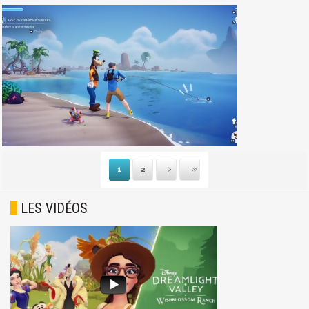
1
2
Suivante
Dernière
LES VIDÉOS