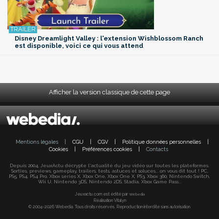
Disney Dreamlight Valley : l'extension Wishblossom Ranch
est disponible, voici ce qui vous attend
Afficher la version classique de cette page
Mentions légales
|
CGU
|
CGV
|
Politique données personnelles
|
Cookies
|
Préférences cookies
|
Contacts
Depuis 2004, JeuxActu décrypte l'actualité du jeu vidéo sur toutes les plateformes.
Sorties, previews, gameplay, trailers, tests, astuces et soluces... on vous dit tout ! PC,
PS5, PS4, PS4 Pro, Xbox series X, Xbox One, Xbox One X, PS3, Xbox 360, Nintendo Switch,
Wii U, Nintendo 3DS, Nintendo 2DS, Stadia, Xbox Game Pass...
Jeuxactu.com est édité par
Webedia
Réalisation Vitalyn
© 2004-2026 Webedia. Tous droits réservés. Reproduction interdite sans autorisation.