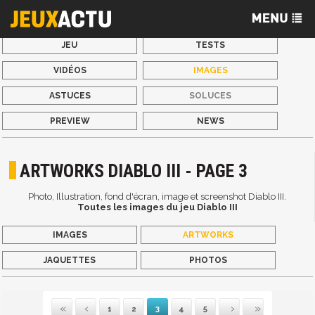
JEU
TESTS
VIDÉOS
IMAGES
ASTUCES
SOLUCES
PREVIEW
NEWS
ARTWORKS DIABLO III - PAGE 3
Photo, Illustration, fond d'écran, image et screenshot Diablo III.
Toutes les images du jeu Diablo III
IMAGES
ARTWORKS
JAQUETTES
PHOTOS
1
2
3
4
5
Première
Précédente
Suivante
Dernière