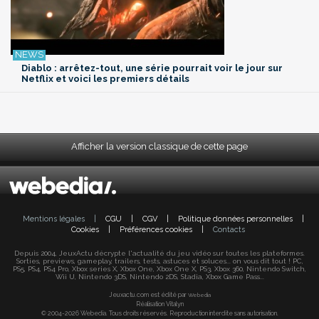
Diablo : arrêtez-tout, une série pourrait voir le jour sur
Netflix et voici les premiers détails
Afficher la version classique de cette page
Mentions légales
|
CGU
|
CGV
|
Politique données personnelles
|
Cookies
|
Préférences cookies
|
Contacts
Depuis 2004, JeuxActu décrypte l'actualité du jeu vidéo sur toutes les plateformes.
Sorties, previews, gameplay, trailers, tests, astuces et soluces... on vous dit tout ! PC,
PS5, PS4, PS4 Pro, Xbox series X, Xbox One, Xbox One X, PS3, Xbox 360, Nintendo Switch,
Wii U, Nintendo 3DS, Nintendo 2DS, Stadia, Xbox Game Pass...
Jeuxactu.com est édité par
Webedia
Réalisation Vitalyn
© 2004-2026 Webedia. Tous droits réservés. Reproduction interdite sans autorisation.