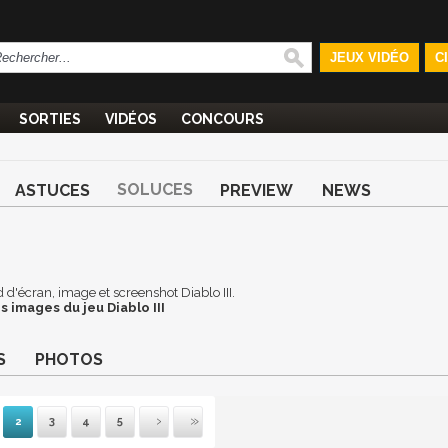
JEUX VIDÉO
C
SORTIES
VIDÉOS
CONCOURS
SOLUCES
ASTUCES
PREVIEW
NEWS
nd d'écran, image et screenshot Diablo III.
s images du jeu Diablo III
S
PHOTOS
2
3
4
5
mière
récédente
Suivante
Dernière