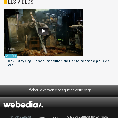
LES VIDÉOS
Devil May Cry : l'épée Rebellion de Dante recréée pour de
vrai !
Afficher la version classique de cette page
Mentions légales
|
CGU
|
CGV
|
Politique données personnelles
|