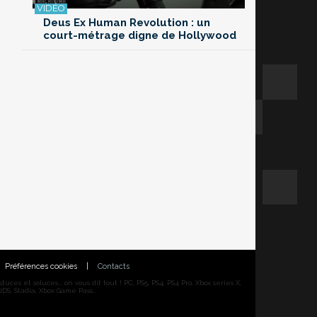
Deus Ex Human Revolution : un
court-métrage digne de Hollywood
Préférences cookies
|
Contacts
ces et soluces... on vous dit tout ! PC, PS5, PS4, PS4 Pro, Xbox series X,
DS, Stadia, Xbox Game Pass...