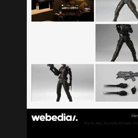
Men
Depuis 2004, JeuxActu décrypte l'actu