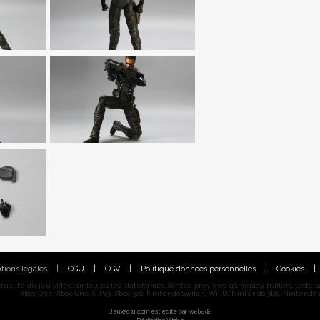
tions légales
|
CGU
|
CGV
|
Politique données personnelles
|
Cookies
|
alité du jeu vidéo sur toutes les plateformes. Sorties, previews, gameplay, trailers, tests, astu
Xbox One, Xbox One X, PS3, Xbox 360, Nintendo Switch, Wii U, Nintendo 3DS, Nintendo 2
Jeuxactu.com est édité par
Webedia