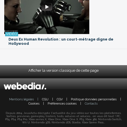
Deus Ex Human Revolution : un court-métrage digne de
Hollywood
Afficher la version classique de cette page
Mentions légales
|
CGU
|
CGV
|
Politique données personnelles
|
Cookies
|
Préférences cookies
|
Contacts
Depuis 2004, JeuxActu décrypte l'actualité du jeu vidéo sur toutes les plateformes.
Sorties, previews, gameplay, trailers, tests, astuces et soluces... on vous dit tout ! PC,
PS5, PS4, PS4 Pro, Xbox series X, Xbox One, Xbox One X, PS3, Xbox 360, Nintendo Switch,
Wii U, Nintendo 3DS, Nintendo 2DS, Stadia, Xbox Game Pass...