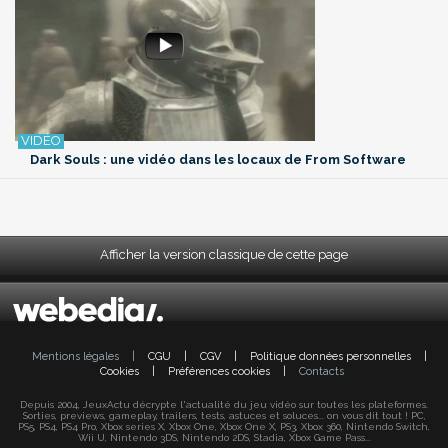
Dark Souls : une vidéo dans les locaux de From Software
Afficher la version classique de cette page
Mentions légales
|
CGU
|
CGV
|
Politique données personnelles
|
Cookies
|
Préférences cookies
|
Contacts
Depuis 2004, JeuxActu décrypte l'actualité du jeu vidéo sur toutes les plateformes.
Sorties, previews, gameplay, trailers, tests, astuces et soluces... on vous dit tout ! PC,
PS5, PS4, PS4 Pro, Xbox series X, Xbox One, Xbox One X, PS3, Xbox 360, Nintendo Switch,
Wii U, Nintendo 3DS, Nintendo 2DS, Stadia, Xbox Game Pass...