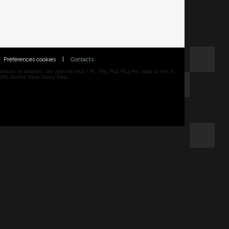
Préférences cookies
|
Contacts
ces et soluces... on vous dit tout ! PC, PS5, PS4, PS4 Pro, Xbox series X,
DS, Stadia, Xbox Game Pass...