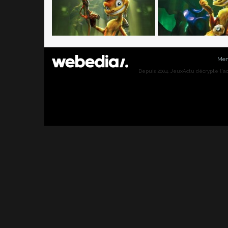
Men
Depuis 2004, JeuxActu décrypte l'actu