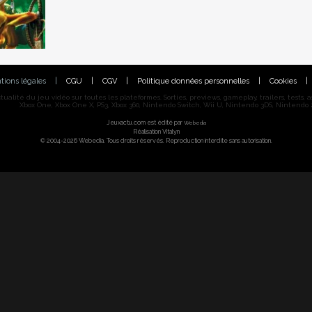
tions légales
|
CGU
|
CGV
|
Politique données personnelles
|
Cookies
|
alité du jeu vidéo sur toutes les plateformes. Sorties, previews, gameplay, trailers, tests, astu
Xbox One, Xbox One X, PS3, Xbox 360, Nintendo Switch, Wii U, Nintendo 3DS, Nintendo 2
Jeuxactu.com est édité par
Webedia
Réalisation Vitalyn
© 2004-2026 Webedia. Tous droits réservés. Reproduction interdite sans autorisation.