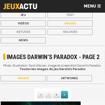
JEU
TEST
VIDÉOS
IMAGES
ASTUCES
SOLUCES
NEWS
IMAGES DARWIN’S PARADOX - PAGE 2
Photo, Illustration, fond d'écran, image et screenshot Darwin’s Paradox.
Toutes les images du jeu Darwin’s Paradox
IMAGES
ARTWORKS
1
2
Première
Précédente