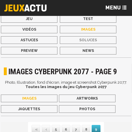
JEU
TEST
VIDÉOS
IMAGES
ASTUCES
SOLUCES
PREVIEW
NEWS
IMAGES CYBERPUNK 2077 - PAGE 9
Photo, Illustration, fond d'écran, image et screenshot Cyberpunk 2077.
Toutes les images du jeu Cyberpunk 2077
IMAGES
ARTWORKS
JAQUETTES
PHOTOS
5
6
7
8
9
Première
Précédente