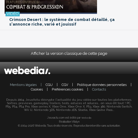
Crimson Desert : le système de combat détaillé, ça
s'annonce riche, varié et jouissif
Afficher la version classique de cette page
Mentions légales
|
CGU
|
CGV
|
Politique données personnelles
|
Cookies
|
Préférences cookies
|
Contacts
Depuis 2004, JeuxActu décrypte l'actualité du jeu vidéo sur toutes les plateformes.
Sorties, previews, gameplay, trailers, tests, astuces et soluces... on vous dit tout ! PC,
PS5, PS4, PS4 Pro, Xbox series X, Xbox One, Xbox One X, PS3, Xbox 360, Nintendo Switch,
Wii U, Nintendo 3DS, Nintendo 2DS, Stadia, Xbox Game Pass...
Jeuxactu.com est édité par
Webedia
Réalisation Vitalyn
© 2004-2026 Webedia. Tous droits réservés. Reproduction interdite sans autorisation.