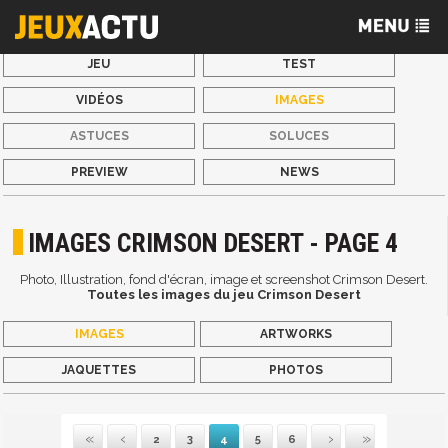
JEU
TEST
VIDÉOS
IMAGES
ASTUCES
SOLUCES
PREVIEW
NEWS
IMAGES CRIMSON DESERT - PAGE 4
Photo, Illustration, fond d'écran, image et screenshot Crimson Desert.
Toutes les images du jeu Crimson Desert
IMAGES
ARTWORKS
JAQUETTES
PHOTOS
2
3
4
5
6
Première
Précédente
Suivante
Dernière