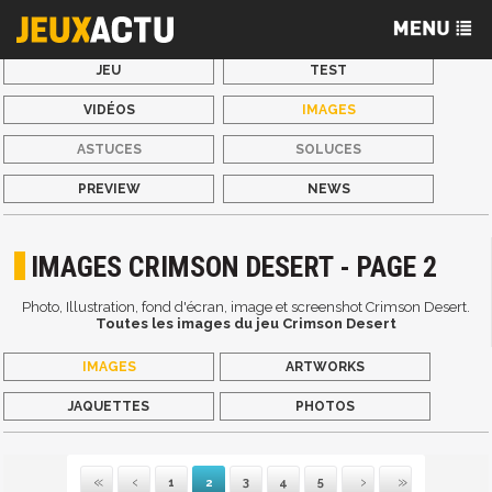
JEU
TEST
VIDÉOS
IMAGES
ASTUCES
SOLUCES
PREVIEW
NEWS
IMAGES CRIMSON DESERT - PAGE 2
Photo, Illustration, fond d'écran, image et screenshot Crimson Desert.
Toutes les images du jeu Crimson Desert
IMAGES
ARTWORKS
JAQUETTES
PHOTOS
1
2
3
4
5
Première
Précédente
Suivante
Dernière