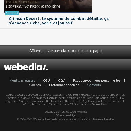
Crimson Desert : le système de combat détaillé, ça
s'annonce riche, varié et jouissif
Afficher la version classique de cette page
Mentions légales
|
CGU
|
CGV
|
Politique données personnelles
|
Cookies
|
Préférences cookies
|
Contacts
Depuis 2004, JeuxActu décrypte l'actualité du jeu vidéo sur toutes les plateformes.
Sorties, previews, gameplay, trailers, tests, astuces et soluces... on vous dit tout ! PC,
PS5, PS4, PS4 Pro, Xbox series X, Xbox One, Xbox One X, PS3, Xbox 360, Nintendo Switch,
Wii U, Nintendo 3DS, Nintendo 2DS, Stadia, Xbox Game Pass...
Jeuxactu.com est édité par
Webedia
Réalisation Vitalyn
© 2004-2026 Webedia. Tous droits réservés. Reproduction interdite sans autorisation.