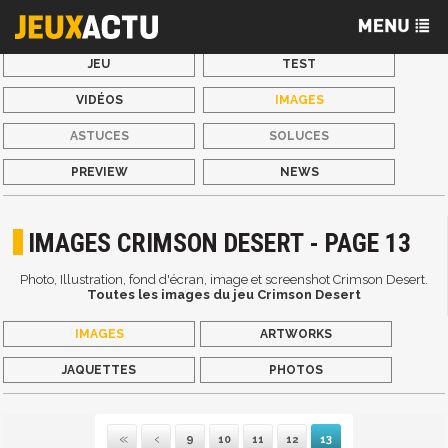
JEU
TEST
VIDÉOS
IMAGES
ASTUCES
SOLUCES
PREVIEW
NEWS
IMAGES CRIMSON DESERT - PAGE 13
Photo, Illustration, fond d'écran, image et screenshot Crimson Desert.
Toutes les images du jeu Crimson Desert
IMAGES
ARTWORKS
JAQUETTES
PHOTOS
9
10
11
12
13
Première
Précédente