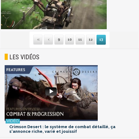
9
10
11
12
13
Première
Précédente
LES VIDÉOS
Crimson Desert : le système de combat détaillé, ça
s'annonce riche, varié et jouissif