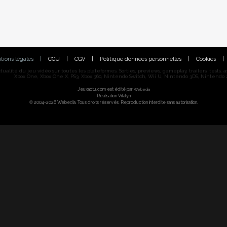
tions légales
|
CGU
|
CGV
|
Politique données personnelles
|
Cookies
|
alité du jeu vidéo sur toutes les plateformes. Sorties, previews, gameplay, trailers, tests, astu
Xbox One, Xbox One X, PS3, Xbox 360, Nintendo Switch, Wii U, Nintendo 3DS, Nintendo 2
Jeuxactu.com est édité par
Webedia
Réalisation Vitalyn
© 2004-2026 Webedia. Tous droits réservés. Reproduction interdite sans autorisation.