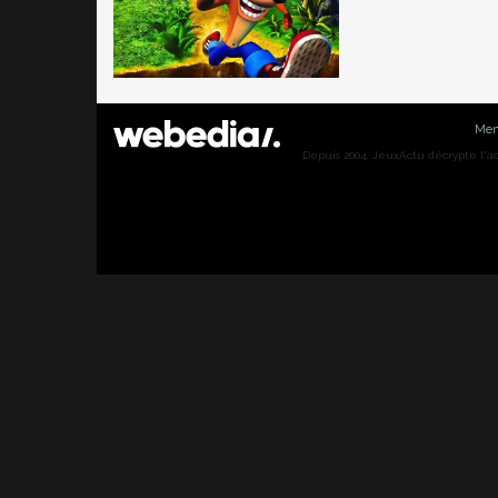
Men
Depuis 2004, JeuxActu décrypte l'actu