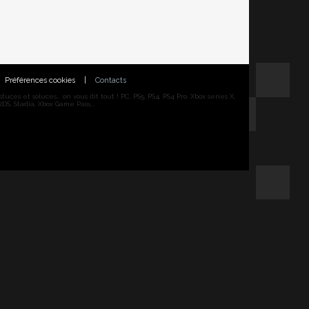
Préférences cookies
|
Contacts
ces et soluces... on vous dit tout ! PC, PS5, PS4, PS4 Pro, Xbox series X,
DS, Stadia, Xbox Game Pass...