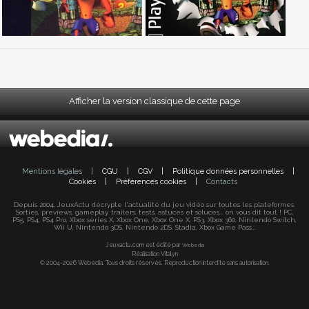
Afficher la version classique de cette page
Mentions légales
|
CGU
|
CGV
|
Politique données personnelles
|
Cookies
|
Préférences cookies
|
Contacts
Depuis 2004, JeuxActu décrypte l'actualité du jeu vidéo sur toutes les plateformes.
Sorties, previews, gameplay, trailers, tests, astuces et soluces... on vous dit tout ! PC,
PS5, PS4, PS4 Pro, Xbox series X, Xbox One, Xbox One X, PS3, Xbox 360, Nintendo Switch,
Wii U, Nintendo 3DS, Nintendo 2DS, Stadia, Xbox Game Pass...
Jeuxactu.com est édité par
Webedia
Réalisation Vitalyn
© 2004-2026 Webedia. Tous droits réservés. Reproduction interdite sans autorisation.