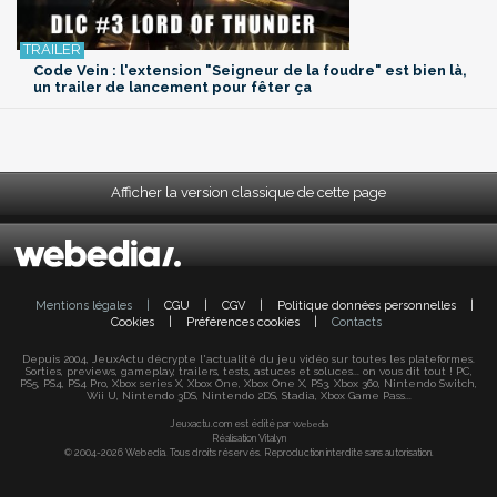
Code Vein : l'extension "Seigneur de la foudre" est bien là,
un trailer de lancement pour fêter ça
Afficher la version classique de cette page
Mentions légales
|
CGU
|
CGV
|
Politique données personnelles
|
Cookies
|
Préférences cookies
|
Contacts
Depuis 2004, JeuxActu décrypte l'actualité du jeu vidéo sur toutes les plateformes.
Sorties, previews, gameplay, trailers, tests, astuces et soluces... on vous dit tout ! PC,
PS5, PS4, PS4 Pro, Xbox series X, Xbox One, Xbox One X, PS3, Xbox 360, Nintendo Switch,
Wii U, Nintendo 3DS, Nintendo 2DS, Stadia, Xbox Game Pass...
Jeuxactu.com est édité par
Webedia
Réalisation Vitalyn
© 2004-2026 Webedia. Tous droits réservés. Reproduction interdite sans autorisation.