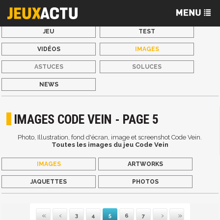
JEU
TEST
VIDÉOS
IMAGES
ASTUCES
SOLUCES
NEWS
IMAGES CODE VEIN - PAGE 5
Photo, Illustration, fond d'écran, image et screenshot Code Vein.
Toutes les images du jeu Code Vein
IMAGES
ARTWORKS
JAQUETTES
PHOTOS
3
4
5
6
7
Première
Précédente
Suivante
Dernière