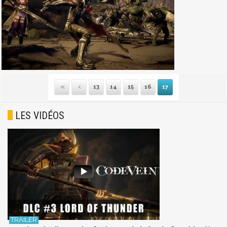
13
14
15
16
17
Première
Précédente
LES VIDÉOS