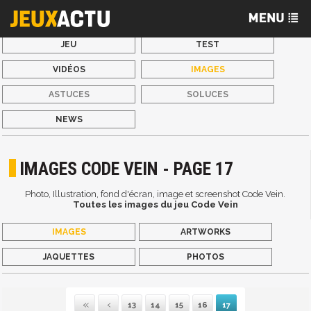
JEU
TEST
VIDÉOS
IMAGES
ASTUCES
SOLUCES
NEWS
IMAGES CODE VEIN - PAGE 17
Photo, Illustration, fond d'écran, image et screenshot Code Vein.
Toutes les images du jeu Code Vein
IMAGES
ARTWORKS
JAQUETTES
PHOTOS
13
14
15
16
17
Première
Précédente