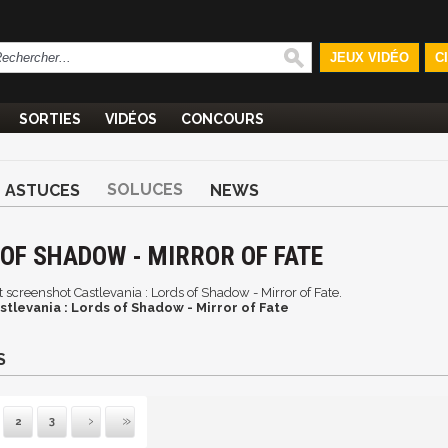
JEUX VIDÉO
C
SORTIES
VIDÉOS
CONCOURS
SOLUCES
ASTUCES
NEWS
 OF SHADOW - MIRROR OF FATE
t screenshot Castlevania : Lords of Shadow - Mirror of Fate.
stlevania : Lords of Shadow - Mirror of Fate
S
2
3
vante
ernière