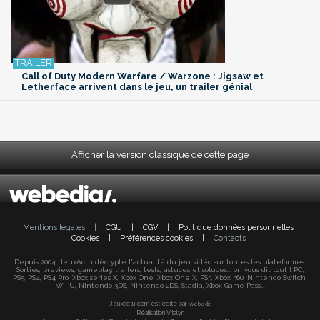
Call of Duty Modern Warfare / Warzone : Jigsaw et
Letherface arrivent dans le jeu, un trailer génial
Afficher la version classique de cette page
Mentions légales
|
CGU
|
CGV
|
Politique données personnelles
|
Cookies
|
Préférences cookies
|
Contacts
Depuis 2004, JeuxActu décrypte l'actualité du jeu vidéo sur toutes les plateformes.
Sorties, previews, gameplay, trailers, tests, astuces et soluces... on vous dit tout ! PC,
PS5, PS4, PS4 Pro, Xbox series X, Xbox One, Xbox One X, PS3, Xbox 360, Nintendo Switch,
Wii U, Nintendo 3DS, Nintendo 2DS, Stadia, Xbox Game Pass...
Jeuxactu.com est édité par
Webedia
Réalisation Vitalyn