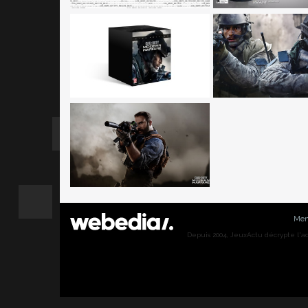
Men
Depuis 2004, JeuxActu décrypte l'actu