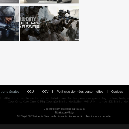
tions légales
|
CGU
|
CGV
|
Politique données personnelles
|
Cookies
|
alité du jeu vidéo sur toutes les plateformes. Sorties, previews, gameplay, trailers, tests, astu
Xbox One, Xbox One X, PS3, Xbox 360, Nintendo Switch, Wii U, Nintendo 3DS, Nintendo 2
Jeuxactu.com est édité par
Webedia
Réalisation Vitalyn
© 2004-2026 Webedia. Tous droits réservés. Reproduction interdite sans autorisation.