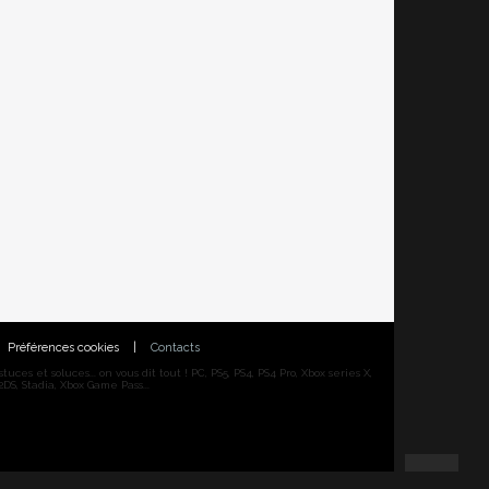
Préférences cookies
|
Contacts
ces et soluces... on vous dit tout ! PC, PS5, PS4, PS4 Pro, Xbox series X,
DS, Stadia, Xbox Game Pass...