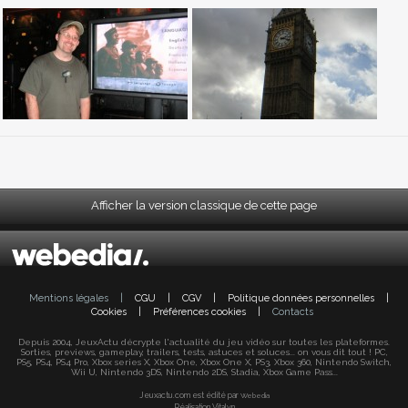
Afficher la version classique de cette page
Mentions légales
|
CGU
|
CGV
|
Politique données personnelles
|
Cookies
|
Préférences cookies
|
Contacts
Depuis 2004, JeuxActu décrypte l'actualité du jeu vidéo sur toutes les plateformes.
Sorties, previews, gameplay, trailers, tests, astuces et soluces... on vous dit tout ! PC,
PS5, PS4, PS4 Pro, Xbox series X, Xbox One, Xbox One X, PS3, Xbox 360, Nintendo Switch,
Wii U, Nintendo 3DS, Nintendo 2DS, Stadia, Xbox Game Pass...
Jeuxactu.com est édité par
Webedia
Réalisation Vitalyn