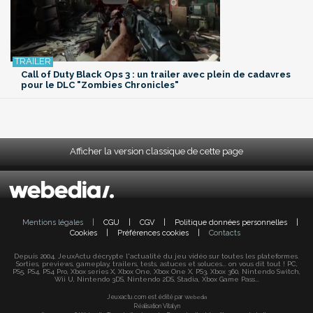
Call of Duty Black Ops 3 : un trailer avec plein de cadavres
pour le DLC "Zombies Chronicles"
Afficher la version classique de cette page
Mentions légales
|
CGU
|
CGV
|
Politique données personnelles
|
Cookies
|
Préférences cookies
|
Contacts
Depuis 2004, JeuxActu décrypte l'actualité du jeu vidéo sur toutes les plateformes.
Sorties, previews, gameplay, trailers, tests, astuces et soluces... on vous dit tout ! PC,
PS5, PS4, PS4 Pro, Xbox series X, Xbox One, Xbox One X, PS3, Xbox 360, Nintendo Switch,
Wii U, Nintendo 3DS, Nintendo 2DS, Stadia, Xbox Game Pass...
Jeuxactu.com est édité par
Webedia
Réalisation Vitalyn