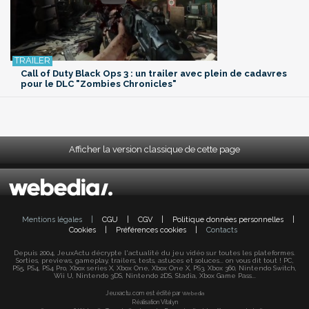
Call of Duty Black Ops 3 : un trailer avec plein de cadavres
pour le DLC "Zombies Chronicles"
Afficher la version classique de cette page
Mentions légales
|
CGU
|
CGV
|
Politique données personnelles
|
Cookies
|
Préférences cookies
|
Contacts
Depuis 2004, JeuxActu décrypte l'actualité du jeu vidéo sur toutes les plateformes.
Sorties, previews, gameplay, trailers, tests, astuces et soluces... on vous dit tout ! PC,
PS5, PS4, PS4 Pro, Xbox series X, Xbox One, Xbox One X, PS3, Xbox 360, Nintendo Switch,
Wii U, Nintendo 3DS, Nintendo 2DS, Stadia, Xbox Game Pass...
Jeuxactu.com est édité par
Webedia
Réalisation Vitalyn