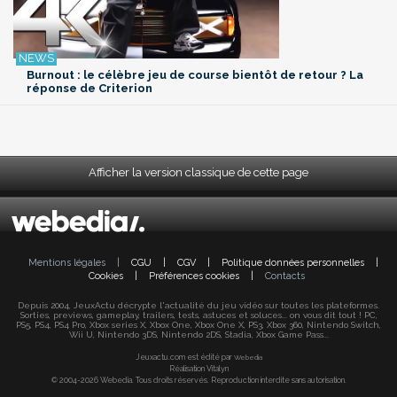
Burnout : le célèbre jeu de course bientôt de retour ? La
réponse de Criterion
Afficher la version classique de cette page
Mentions légales
|
CGU
|
CGV
|
Politique données personnelles
|
Cookies
|
Préférences cookies
|
Contacts
Depuis 2004, JeuxActu décrypte l'actualité du jeu vidéo sur toutes les plateformes.
Sorties, previews, gameplay, trailers, tests, astuces et soluces... on vous dit tout ! PC,
PS5, PS4, PS4 Pro, Xbox series X, Xbox One, Xbox One X, PS3, Xbox 360, Nintendo Switch,
Wii U, Nintendo 3DS, Nintendo 2DS, Stadia, Xbox Game Pass...
Jeuxactu.com est édité par
Webedia
Réalisation Vitalyn
© 2004-2026 Webedia. Tous droits réservés. Reproduction interdite sans autorisation.