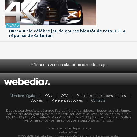
Burnout : le célèbre jeu de course bientôt de retour ? La
réponse de Criterion
Afficher la version classique de cette page
Mentions légales
|
CGU
|
CGV
|
Politique données personnelles
|
Cookies
|
Préférences cookies
|
Contacts
Depuis 2004, JeuxActu décrypte l'actualité du jeu vidéo sur toutes les plateformes.
Sorties, previews, gameplay, trailers, tests, astuces et soluces... on vous dit tout ! PC,
PS5, PS4, PS4 Pro, Xbox series X, Xbox One, Xbox One X, PS3, Xbox 360, Nintendo Switch,
Wii U, Nintendo 3DS, Nintendo 2DS, Stadia, Xbox Game Pass...
Jeuxactu.com est édité par
Webedia
Réalisation Vitalyn
© 2004-2026 Webedia. Tous droits réservés. Reproduction interdite sans autorisation.