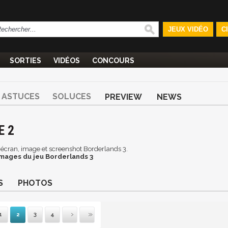
JEUX VIDÉO
C
SORTIES
VIDÉOS
CONCOURS
ASTUCES
SOLUCES
PREVIEW
NEWS
E 2
 d'écran, image et screenshot Borderlands 3.
images du jeu Borderlands 3
S
PHOTOS
1
2
3
4
emière
Suivante
Précédente
Dernière