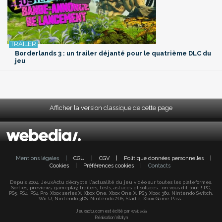
Borderlands 3 : un trailer déjanté pour le quatrième DLC du
jeu
Afficher la version classique de cette page
Mentions légales
|
CGU
|
CGV
|
Politique données personnelles
|
Cookies
|
Préférences cookies
|
Contacts
Depuis 2004, JeuxActu décrypte l'actualité du jeu vidéo sur toutes les plateformes.
Sorties, previews, gameplay, trailers, tests, astuces et soluces... on vous dit tout ! PC,
PS5, PS4, PS4 Pro, Xbox series X, Xbox One, Xbox One X, PS3, Xbox 360, Nintendo Switch,
Wii U, Nintendo 3DS, Nintendo 2DS, Stadia, Xbox Game Pass...
Jeuxactu.com est édité par
Webedia
Réalisation Vitalyn