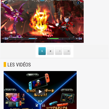
1
2
Suivante
Dernière
LES VIDÉOS