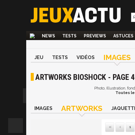
NEWS
TESTS
PREVIEWS
ASTUCES
IMAGES
JEU
TESTS
VIDÉOS
ARTWORKS BIOSHOCK - PAGE 4
Photo, Illustration, fo
Toutes le
ARTWORKS
IMAGES
JAQUETT
1
Pre
P