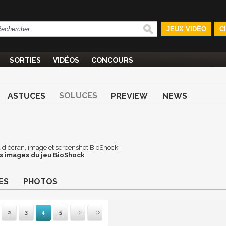
JEUX VIDÉO
C
SORTIES
VIDÉOS
CONCOURS
SOLUCES
ASTUCES
PREVIEW
NEWS
nd d'écran, image et screenshot BioShock.
s images du jeu BioShock
ES
PHOTOS
2
3
4
5
mière
récédente
Suivante
Dernière