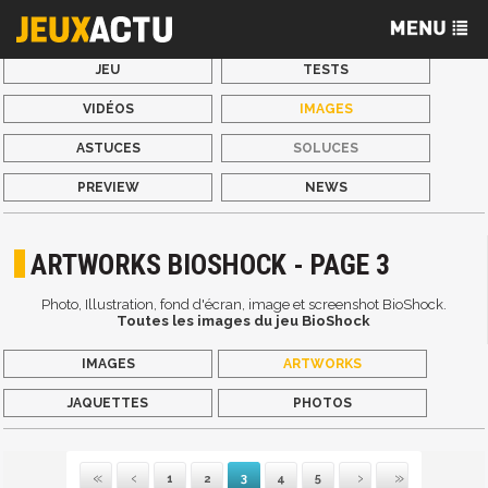
JEU
TESTS
VIDÉOS
IMAGES
ASTUCES
SOLUCES
PREVIEW
NEWS
ARTWORKS BIOSHOCK - PAGE 3
Photo, Illustration, fond d'écran, image et screenshot BioShock.
Toutes les images du jeu BioShock
IMAGES
ARTWORKS
JAQUETTES
PHOTOS
1
2
3
4
5
Première
Précédente
Suivante
Dernière