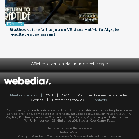
BioShock : il refait le jeu en VR dans Half-Life Alyx, le
résultat est saisissant
Afficher la version classique de cette page
Mentions légales
|
CGU
|
CGV
|
Politique données personnelles
|
Cookies
|
Préférences cookies
|
Contacts
Depuis 2004, JeuxActu décrypte l'actualité du jeu vidéo sur toutes les plateformes.
Sorties, previews, gameplay, trailers, tests, astuces et soluces... on vous dit tout ! PC,
PS5, PS4, PS4 Pro, Xbox series X, Xbox One, Xbox One X, PS3, Xbox 360, Nintendo Switch,
Wii U, Nintendo 3DS, Nintendo 2DS, Stadia, Xbox Game Pass...
Jeuxactu.com est édité par
Webedia
Réalisation Vitalyn
© 2004-2026 Webedia. Tous droits réservés. Reproduction interdite sans autorisation.