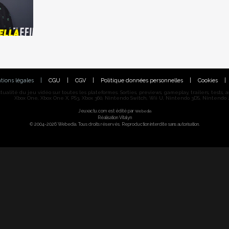
tions légales
|
CGU
|
CGV
|
Politique données personnelles
|
Cookies
|
alité du jeu vidéo sur toutes les plateformes. Sorties, previews, gameplay, trailers, tests, astu
Xbox One, Xbox One X, PS3, Xbox 360, Nintendo Switch, Wii U, Nintendo 3DS, Nintendo 2
Jeuxactu.com est édité par
Webedia
Réalisation Vitalyn
© 2004-2026 Webedia. Tous droits réservés. Reproduction interdite sans autorisation.