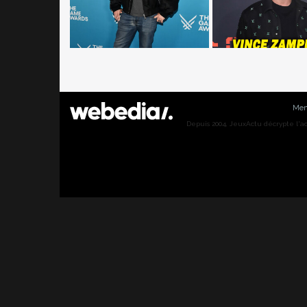
Men
Depuis 2004, JeuxActu décrypte l'actu