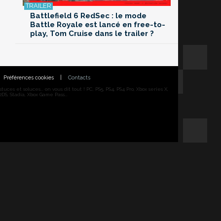
Battlefield 6 RedSec : le mode
Battle Royale est lancé en free-to-
play, Tom Cruise dans le trailer ?
Préférences cookies
|
Contacts
ces et soluces... on vous dit tout ! PC, PS5, PS4, PS4 Pro, Xbox series X,
DS, Stadia, Xbox Game Pass...