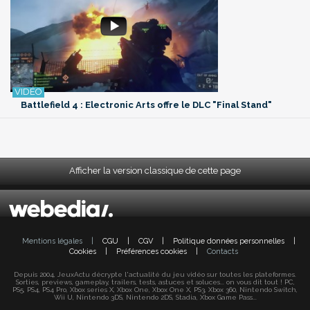
Battlefield 4 : Electronic Arts offre le DLC "Final Stand"
Afficher la version classique de cette page
Mentions légales
|
CGU
|
CGV
|
Politique données personnelles
|
Cookies
|
Préférences cookies
|
Contacts
Depuis 2004, JeuxActu décrypte l'actualité du jeu vidéo sur toutes les plateformes.
Sorties, previews, gameplay, trailers, tests, astuces et soluces... on vous dit tout ! PC,
PS5, PS4, PS4 Pro, Xbox series X, Xbox One, Xbox One X, PS3, Xbox 360, Nintendo Switch,
Wii U, Nintendo 3DS, Nintendo 2DS, Stadia, Xbox Game Pass...