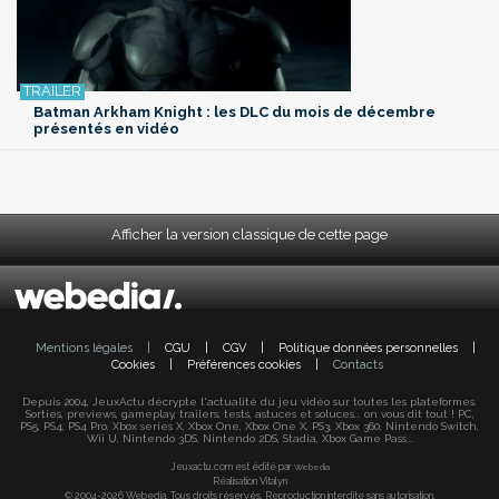
Batman Arkham Knight : les DLC du mois de décembre
présentés en vidéo
Afficher la version classique de cette page
Mentions légales
|
CGU
|
CGV
|
Politique données personnelles
|
Cookies
|
Préférences cookies
|
Contacts
Depuis 2004, JeuxActu décrypte l'actualité du jeu vidéo sur toutes les plateformes.
Sorties, previews, gameplay, trailers, tests, astuces et soluces... on vous dit tout ! PC,
PS5, PS4, PS4 Pro, Xbox series X, Xbox One, Xbox One X, PS3, Xbox 360, Nintendo Switch,
Wii U, Nintendo 3DS, Nintendo 2DS, Stadia, Xbox Game Pass...
Jeuxactu.com est édité par
Webedia
Réalisation Vitalyn
© 2004-2026 Webedia. Tous droits réservés. Reproduction interdite sans autorisation.