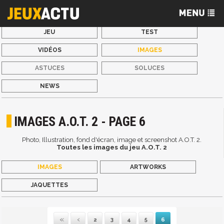
JEU
TEST
VIDÉOS
IMAGES
ASTUCES
SOLUCES
NEWS
IMAGES A.O.T. 2 - PAGE 6
Photo, Illustration, fond d'écran, image et screenshot A.O.T. 2.
Toutes les images du jeu A.O.T. 2
IMAGES
ARTWORKS
JAQUETTES
2
3
4
5
6
Première
Précédente