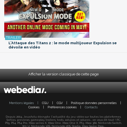
L'Attaque des Titans 2 : le mode multijoueur Expulsion se
dévoile en vidéo
Afficher la version classique de cette page
Mentions légales
|
CGU
|
CGV
|
Politique données personnelles
|
Cookies
|
Préférences cookies
|
Contacts
Depuis 2004, JeuxActu décrypte l'actualité du jeu vidéo sur toutes les plateformes.
Sorties, previews, gameplay, trailers, tests, astuces et soluces... on vous dit tout ! PC,
PS5, PS4, PS4 Pro, Xbox series X, Xbox One, Xbox One X, PS3, Xbox 360, Nintendo Switch,
Wii U, Nintendo 3DS, Nintendo 2DS, Stadia, Xbox Game Pass...