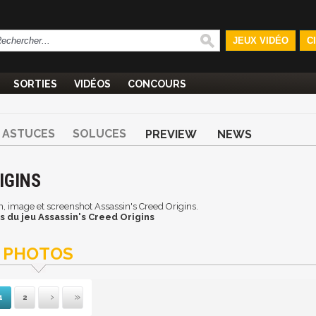
JEUX VIDÉO
C
SORTIES
VIDÉOS
CONCOURS
ASTUCES
SOLUCES
PREVIEW
NEWS
IGINS
an, image et screenshot Assassin's Creed Origins.
 du jeu Assassin's Creed Origins
PHOTOS
1
2
ante
rnière