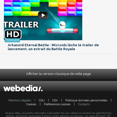
Arkanoid Eternal Battle : Microids lâche le trailer de
lancement, un extrait du Battle Royale
Afficher la version classique de cette page
Mentions légales
|
CGU
|
CGV
|
Politique données personnelles
|
Cookies
|
Préférences cookies
|
Contacts
Depuis 2004, JeuxActu décrypte l'actualité du jeu vidéo sur toutes les plateformes.
Sorties, previews, gameplay, trailers, tests, astuces et soluces... on vous dit tout ! PC,