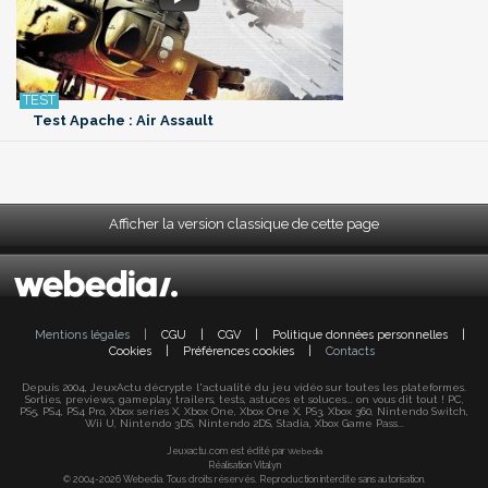
Test Apache : Air Assault
Afficher la version classique de cette page
Mentions légales
|
CGU
|
CGV
|
Politique données personnelles
|
Cookies
|
Préférences cookies
|
Contacts
Depuis 2004, JeuxActu décrypte l'actualité du jeu vidéo sur toutes les plateformes.
Sorties, previews, gameplay, trailers, tests, astuces et soluces... on vous dit tout ! PC,
PS5, PS4, PS4 Pro, Xbox series X, Xbox One, Xbox One X, PS3, Xbox 360, Nintendo Switch,
Wii U, Nintendo 3DS, Nintendo 2DS, Stadia, Xbox Game Pass...
Jeuxactu.com est édité par
Webedia
Réalisation Vitalyn
© 2004-2026 Webedia. Tous droits réservés. Reproduction interdite sans autorisation.