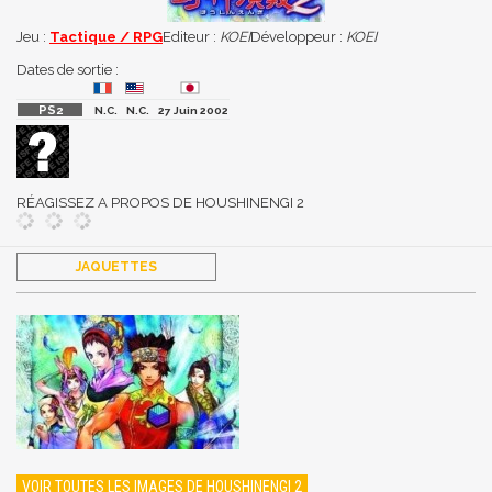
Jeu :
Tactique / RPG
Editeur :
KOEI
Développeur :
KOEI
Dates de sortie :
N.C.
N.C.
27 Juin 2002
RÉAGISSEZ A PROPOS DE HOUSHINENGI 2
JAQUETTES
VOIR TOUTES LES IMAGES DE HOUSHINENGI 2