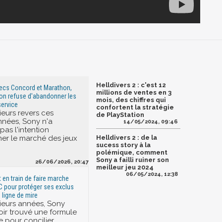
Helldivers 2 : c'est 12
hecs Concord et Marathon,
millions de ventes en 3
on refuse d'abandonner les
mois, des chiffres qui
service
confortent la stratégie
ieurs revers ces
de PlayStation
nnées, Sony n'a
14/05/2024, 09:46
pas l'intention
er le marché des jeux
Helldivers 2 : de la
sucess story à la
polémique, comment
Sony a failli ruiner son
26/06/2026, 20:47
meilleur jeu 2024
06/05/2024, 12:38
 en train de faire marche
PC pour protéger ses exclus
 ligne de mire
ieurs années, Sony
oir trouvé une formule
e pour concilier