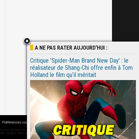
A NE PAS RATER AUJOURD'HUI :
Critique 'Spider-Man Brand New Day' : le
réalisateur de Shang-Chi offre enfin à Tom
Holland le film qu’il méritait
Préférences cookies
|
Contacts
ces et soluces... on vous dit tout ! PC, PS5, PS4, PS4 Pro, Xbox series X,
DS, Stadia, Xbox Game Pass...