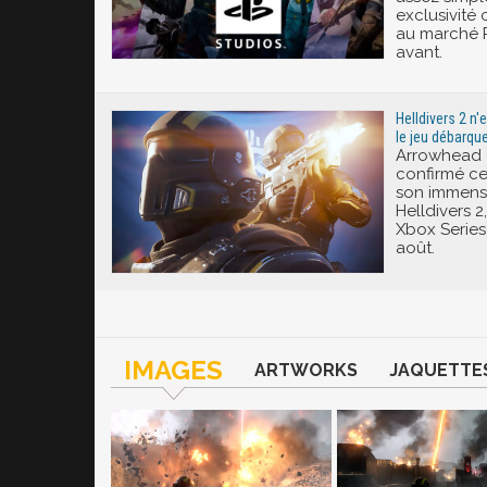
exclusivité
au marché PC
avant.
Helldivers 2 n'
le jeu débarqu
Arrowhead 
confirmé ce 
son immens
Helldivers 2
Xbox Series
août.
IMAGES
ARTWORKS
JAQUETTE