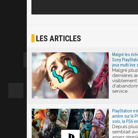
LES ARTICLES
Malgré les éc
Sony PlayStati
jeux multi live 
Malgré plus
dernières a
visiblement 
d'abandonn
service.
PlayStation est
arrière sur le 
solo, la PS6 en
Depuis plus
semblait av
assez simpl