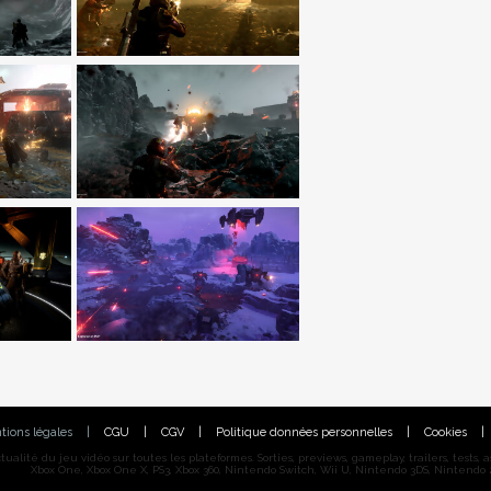
tions légales
|
CGU
|
CGV
|
Politique données personnelles
|
Cookies
|
alité du jeu vidéo sur toutes les plateformes. Sorties, previews, gameplay, trailers, tests, astu
Xbox One, Xbox One X, PS3, Xbox 360, Nintendo Switch, Wii U, Nintendo 3DS, Nintendo 2