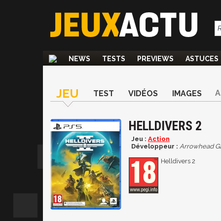
NEWS
TESTS
PREVIEWS
ASTUCES
JEU
A
TEST
VIDÉOS
IMAGES
HELLDIVERS 2
Jeu :
Action
Développeur :
Arrowhead G
Helldivers 2