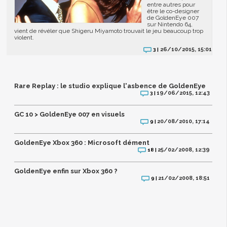
entre autres pour
être le co-designer
de GoldenEye 007
sur Nintendo 64,
vient de révéler que Shigeru Miyamoto trouvait le jeu beaucoup trop
violent.
26/10/2015, 15:01
3 |
Rare Replay : le studio explique l'asbence de GoldenEye
19/06/2015, 12:43
3 |
GC 10 > GoldenEye 007 en visuels
20/08/2010, 17:14
9 |
GoldenEye Xbox 360 : Microsoft dément
25/02/2008, 12:39
18 |
GoldenEye enfin sur Xbox 360 ?
21/02/2008, 18:51
9 |