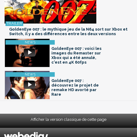
GoldenEye 007 : le mythique jeu de la N64 sort sur Xbox et
Switch, il y a des différences entre les deux versions
GoldenEye 007 : voici les
images du Remaster sur
Xbox qui a été annulé,
c'est en 4K 60fps
GoldenEye 007 :
découvrez le projet de
remake HD avorté par
Rare
Afficher la version classique de cette page