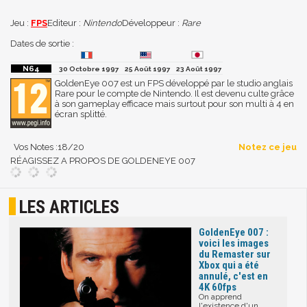
Jeu :
FPS
Editeur :
Nintendo
Développeur :
Rare
Dates de sortie :
30 Octobre 1997
25 Août 1997
23 Août 1997
GoldenEye 007 est un FPS développé par le studio anglais
Rare pour le compte de Nintendo. Il est devenu culte grâce
à son gameplay efficace mais surtout pour son multi à 4 en
écran splitté.
Vos Notes :
18
/20
Notez ce jeu
RÉAGISSEZ A PROPOS DE GOLDENEYE 007
LES ARTICLES
GoldenEye 007 :
voici les images
du Remaster sur
Xbox qui a été
annulé, c'est en
4K 60fps
On apprend
l'existence d'un