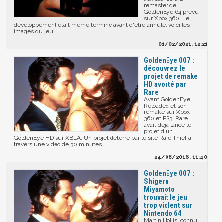
remaster de
GoldenEye 64 prévu
sur Xbox 360. Le
développement était même terminé avant d'être annulé, voici les
images du jeu.
01/02/2021, 12:21
GoldenEye 007 :
découvrez le
projet de remake
HD avorté par
Rare
Avant GoldenEye
Reloaded et son
remake sur Xbox
360 et PS3, Rare
avait déjà lancé le
projet d'un
GoldenEye HD sur XBLA. Un projet déterré par le site Rare Thief à
travers une vidéo de 30 minutes.
24/08/2016, 11:40
GoldenEye 007 :
Shigeru
Miyamoto
trouvait le jeu
trop violent sur
Nintendo 64
Martin Hollis, connu