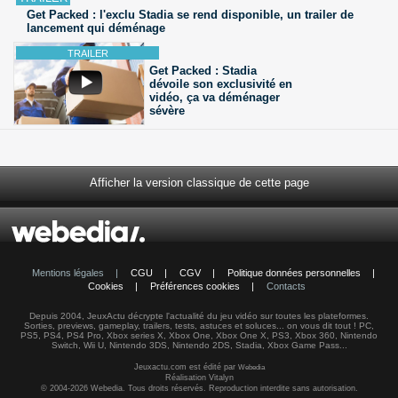
Get Packed : l'exclu Stadia se rend disponible, un trailer de
lancement qui déménage
Get Packed : Stadia
dévoile son exclusivité en
vidéo, ça va déménager
sévère
Afficher la version classique de cette page
Mentions légales
|
CGU
|
CGV
|
Politique données personnelles
|
Cookies
|
Préférences cookies
|
Contacts
Depuis 2004, JeuxActu décrypte l'actualité du jeu vidéo sur toutes les plateformes.
Sorties, previews, gameplay, trailers, tests, astuces et soluces... on vous dit tout ! PC,
PS5, PS4, PS4 Pro, Xbox series X, Xbox One, Xbox One X, PS3, Xbox 360, Nintendo
Switch, Wii U, Nintendo 3DS, Nintendo 2DS, Stadia, Xbox Game Pass...
Jeuxactu.com est édité par
Webedia
Réalisation Vitalyn
© 2004-2026 Webedia. Tous droits réservés. Reproduction interdite sans autorisation.