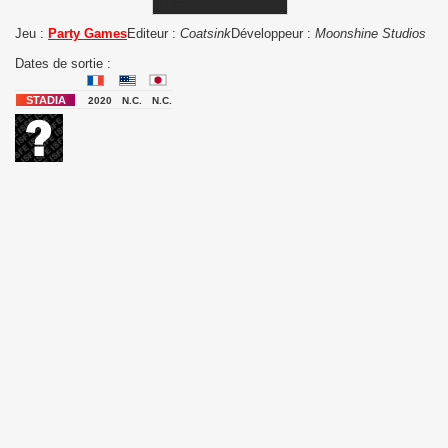
Jeu :
Party Games
Editeur :
Coatsink
Développeur :
Moonshine Studios
Dates de sortie :
2020
N.C.
N.C.