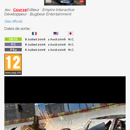
Jeu :
Course
Editeur :
Empire Interactive
Développeur :
Bugbear Entertainment
Site officiel
Dates de sortie :
8 Juillet 2006
1 Août 2006
N.C.
8 Juillet 2006
1 Août 2006
N.C.
8 Juillet 2006
1 Août 2006
N.C.