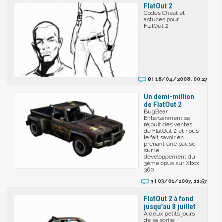
FlatOut 2
Codes Cheat et
astuces pour
FlatOut 2
18/04/2008, 00:27
8 |
Un demi-million
de FlatOut 2
BugBear
Entertainment se
réjouit des ventes
de FlatOut 2 et nous
le fait savoir en
prenant une pause
sur le
développement du
3ème opus sur Xbox
360.
03/01/2007, 11:57
3 |
FlatOut 2 à fond
jusqu'au 8 juillet
A deux petits jours
de sa sortie