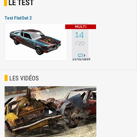
LE TEST
Test FlatOut 2
14
/20
7
10/07/2006
LES VIDÉOS