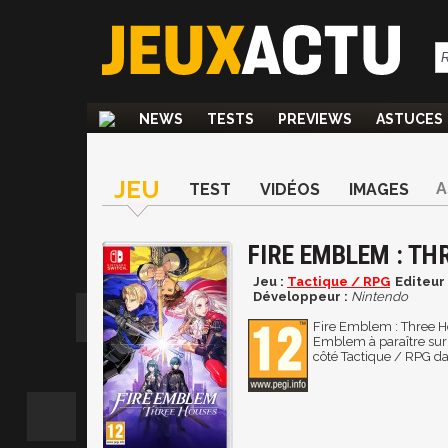
NEWS
TESTS
PREVIEWS
ASTUCES
JEU
A
TEST
VIDÉOS
IMAGES
FIRE EMBLEM : TH
Jeu :
Tactique / RPG
Editeur
Développeur :
Nintendo
Fire Emblem : Three Hou
Emblem à paraître sur
côté Tactique / RPG da