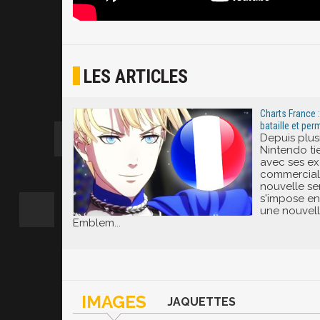
LES ARTICLES
Charts France 
bataille et per
Depuis plus
Nintendo tie
avec ses exc
commercial 
nouvelle se
s'impose e
une nouvelle
Emblem...
IMAGES
JAQUETTES