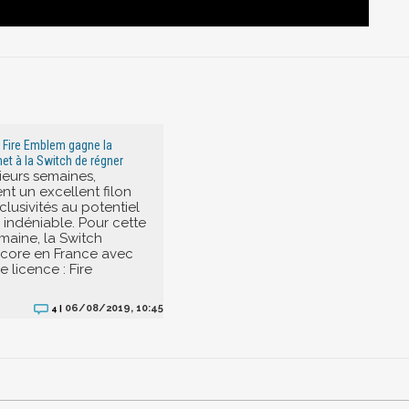
: Fire Emblem gagne la
met à la Switch de régner
ieurs semaines,
nt un excellent filon
lusivités au potentiel
indéniable. Pour cette
maine, la Switch
ncore en France avec
 licence : Fire
06/08/2019, 10:45
4 |