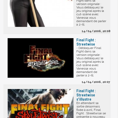
Fight dans sa
version originale :
Vous débloquez le
jeu original après la
cut-scène avec
Vanessa vous
demandant de parler
à 2-Ill.
14/04/2006, 20:08
Final Fight :
Streetwise
- Débloquer Final
Fight dans sa
version originale :
Vous débloquez le
jeu original après la
cut-scène avec
Vanessa vous
demandant de
parler à 2-Ill.
14/04/2006, 20:07
Final Fight :
Streetwise
s'illustre
En attendant sa
sortie désormais
fixée à avril, Final
Fight : Streetwise se
présente à nouveau