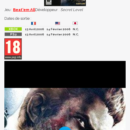
Jeu :
Beat'em All
Développeur :
Secret Level
Dates de sortie :
13 Avril 2006
14 Février 2006
N.C.
13 Avril 2006
14 Février 2006
N.C.