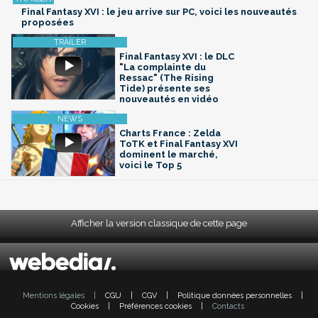
Final Fantasy XVI : le jeu arrive sur PC, voici les nouveautés
proposées
Final Fantasy XVI : le DLC
"La complainte du
Ressac" (The Rising
Tide) présente ses
nouveautés en vidéo
Charts France : Zelda
ToTK et Final Fantasy XVI
dominent le marché,
voici le Top 5
Afficher la version classique de cette page
Mentions légales
|
CGU
|
CGV
|
Politique données personnelles
|
Cookies
|
Préférences cookies
|
Contacts