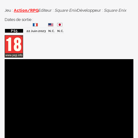
Jeu :
Action/RPG
Editeur :
Square Enix
Développeur :
Square Enix
Dates de sortie :
22 Juin 2023
N.C.
N.C.