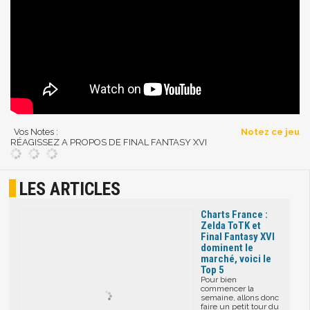
Vos Notes :
Notez ce jeu
RÉAGISSEZ A PROPOS DE FINAL FANTASY XVI
LES ARTICLES
Charts France :
Zelda ToTK et
Final Fantasy XVI
dominent le
marché, voici le
Top 5
Pour bien
commencer la
semaine, allons donc
faire un petit tour du