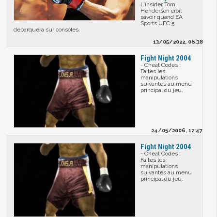
L'insider Tom
Henderson croit
savoir quand EA
Sports UFC 5
débarquera sur consoles.
13/05/2022, 06:38
Fight Night 2004
- Cheat Codes :
Faites les
manipulations
suivantes au menu
principal du jeu.
24/05/2006, 12:47
Fight Night 2004
- Cheat Codes :
Faites les
manipulations
suivantes au menu
principal du jeu.