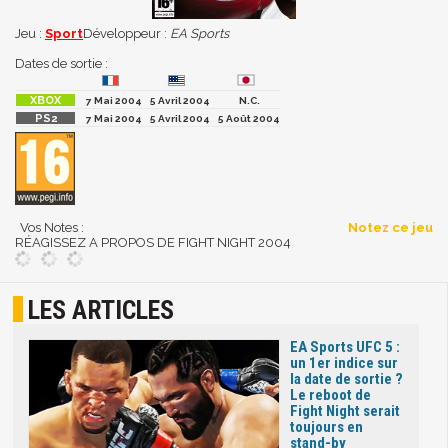
Jeu :
Sport
Développeur :
EA Sports
Dates de sortie :
7 Mai 2004
5 Avril 2004
N.C.
7 Mai 2004
5 Avril 2004
5 Août 2004
Vos Notes :
Notez ce jeu
RÉAGISSEZ A PROPOS DE FIGHT NIGHT 2004
LES ARTICLES
EA Sports UFC 5 :
un 1er indice sur
la date de sortie ?
Le reboot de
Fight Night serait
toujours en
stand-by